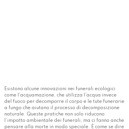
Esistono alcune innovazioni nei funerali ecologici
come l’acquamazione, che utilizza l’acqua invece
del fuoco per decomporre il corpo e le tute funerarie
a fungo che aiutano il processo di decomposizione
naturale. Queste pratiche non solo riducono
l’impatto ambientale dei funerali, ma ci fanno anche
pensare alla morte in modo speciale. È come se dire
addio lasciasse iniziare qualcosa di nuovo, proprio
come piantare un albero o creare una barriera
corallina artificiale.
La diversità di queste pratiche culturali e dei loro
adattamenti moderni testimonia la ricchezza delle
tradizioni funerarie in tutto il mondo, tutte legate
alle credenze spirituali, culturali e ora anche
ecologiche delle comunità.