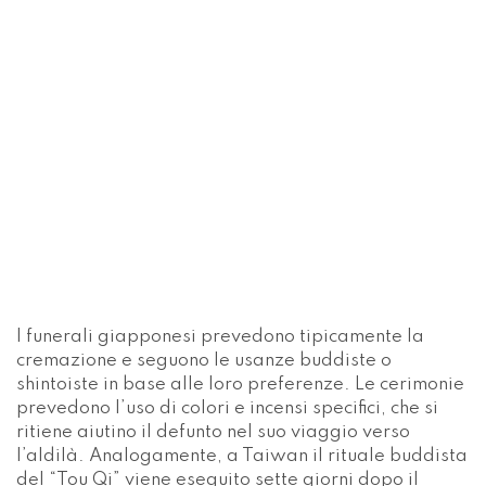
I funerali giapponesi prevedono tipicamente la
cremazione e seguono le usanze buddiste o
shintoiste in base alle loro preferenze. Le cerimonie
prevedono l’uso di colori e incensi specifici, che si
ritiene aiutino il defunto nel suo viaggio verso
l’aldilà. Analogamente, a Taiwan il rituale buddista
del “Tou Qi” viene eseguito sette giorni dopo il
trapasso e simboleggia l’addio degli spiriti ai
propri cari.
Pratiche indigene nelle Americhe
Le comunità native americane presentano un’ampia
gamma di tradizioni funebri che sono
profondamente radicate nella loro vita culturale e
spirituale. La morte è spesso vista come una parte
naturale della vita, con pratiche che variano