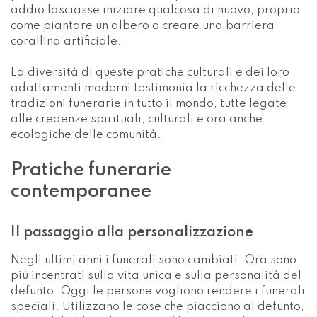
Pratiche funerarie
contemporanee
Il passaggio alla personalizzazione
Negli ultimi anni i funerali sono cambiati. Ora sono
più incentrati sulla vita unica e sulla personalità del
defunto. Oggi le persone vogliono rendere i funerali
speciali. Utilizzano le cose che piacciono al defunto,
come gli hobby o la musica. Alcuni usano bare
speciali e scelgono luoghi unici per la cerimonia.
Oggi si realizzano anche monumenti funebri fai-da-
te, che stanno diventando sempre più popolari.
Aggiungono musica, decorazioni e storie.
Considerazioni ambientali nelle sepolture
moderne
I metodi di sepoltura tradizionali utilizzano
sostanze chimiche tossiche per l’imbalsamazione e