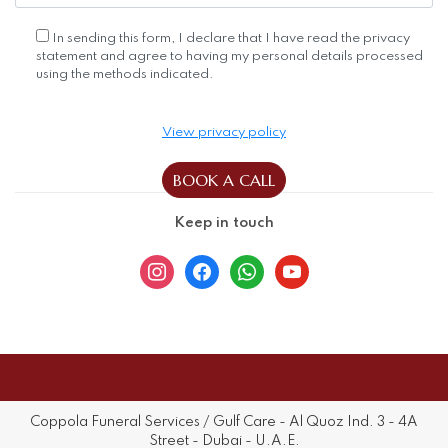
instagram
facebook
whatsapp
youtube
Coppola Funeral Services / Gulf Care - Al Quoz Ind. 3 - 4A
Street - Dubai - U.A.E.
+971.52.868.1000 |
info@gulfcaredubai.com
Privacy & Cookies Policy
Blog
Select Language