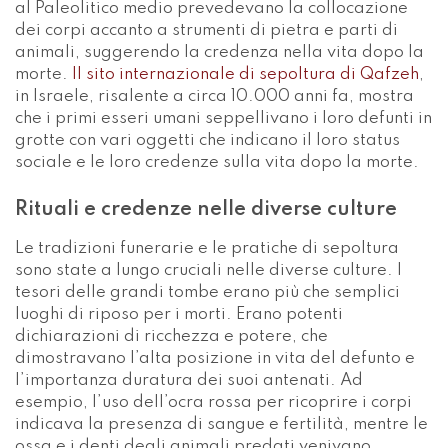
al Paleolitico medio prevedevano la collocazione
dei corpi accanto a strumenti di pietra e parti di
animali, suggerendo la credenza nella vita dopo la
morte.
Il sito internazionale di sepoltura di Qafzeh
,
in Israele, risalente a circa 10.000 anni fa, mostra
che i primi esseri umani seppellivano i loro defunti in
grotte con vari oggetti che indicano il loro status
sociale e le loro credenze sulla vita dopo la morte.
Rituali e credenze nelle diverse culture
Le tradizioni funerarie e le pratiche di sepoltura
sono state a lungo cruciali nelle diverse culture. I
tesori delle grandi tombe erano più che semplici
luoghi di riposo per i morti. Erano potenti
dichiarazioni di ricchezza e potere, che
dimostravano l’alta posizione in vita del defunto e
l’importanza duratura dei suoi antenati. Ad
esempio, l’uso dell’ocra rossa per ricoprire i corpi
indicava la presenza di sangue e fertilità, mentre le
ossa e i denti degli animali predati venivano