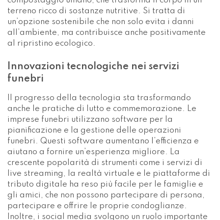
imprese funebri utilizzano software per la
pianificazione e la gestione delle operazioni
funebri. Questi software aumentano l’efficienza e
aiutano a fornire un’esperienza migliore. La
crescente popolarità di strumenti come i servizi di
live streaming, la realtà virtuale e le piattaforme di
tributo digitale ha reso più facile per le famiglie e
gli amici, che non possono partecipare di persona,
partecipare e offrire le proprie condoglianze.
Inoltre, i social media svolgono un ruolo importante
per le imprese funebri, in quanto consentono di
entrare in contatto con le comunità e di diffondere i
dettagli del servizio, migliorando così l’accessibilità
e il tocco personale degli allestimenti funebri.
Accogliendo questi cambiamenti verso la
personalizzazione, la sostenibilità ambientale e
l’integrazione tecnologica, le pratiche funerarie
contemporanee si stanno evolvendo per riflettere i
valori e le preferenze della società moderna,