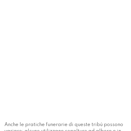
Anche le pratiche funerarie di queste tribù possono
variare; alcune utilizzano sepolture ad albero o in
terra, che mettono in contatto con la natura e
riverberano una coscienza ecologica molto prima
del moderno movimento ambientalista. Queste
pratiche confermano un rapporto profondo con la
terra e una visione ciclica della vita e della morte.
Adattamenti moderni e funerali verdi
Negli ultimi anni si è registrata una tendenza
crescente verso i funerali verdi. Essa riflette il più