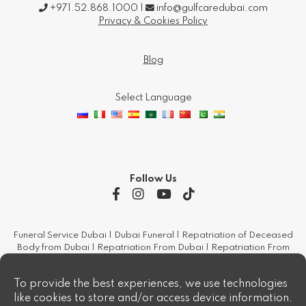
Follow Us
Funeral Service Dubai | Dubai Funeral | Repatriation of Deceased
Body from Dubai | Repatriation From Dubai | Repatriation From
Uae | Repatriation Human Remains | Burial And Cremation |
Funeral Services | Funeral Services Dubai | Funeral Services From
Uae | Burial In Dubai | Burial In Uae | Cremation In Dubai |
Cremation In Uae | Coffin Dubai | Coffin Uae | Urns In Dubai | Urns
In Uae | Paper Work & Documentation For Repatriation | Funeral
Consultancy Services Worldwide | Embalming And Dressing The
Body | Embalming In Dubai | Embalming In Uae | Booking Church
Florist | Air Ambulance In Uae | Air Ambulance In Dubai
Crematorium Dubai - Crematorium Jebel Ali - Hindu Crematorium -
Hindu Cremation - Cremation Jebel Ali - Crematorium Uae -
Procedures For Cremation In Dubai - Procedures For Cremation In
Uae - Procedures For Repatriation In Uae - Procedures For
Repatriation In Dubai - Procedures For Repatriation From Middle
East - Funerals In Dubai - Cremation in Dubai
To provide the best experiences, we use technologies
like cookies to store and/or access device information.