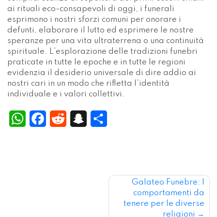
WhatsApp
Facebook
Reddit
Snapchat
Condividi
Navigazione
Galateo Funebre: I
comportamenti da
articoli
tenere per le diverse
religioni
Contact Us
Coppola Funeral Services
Al Quoz Ind. 3 - 4A Street - Dubai - U.A.E.
+971.52.868.1000