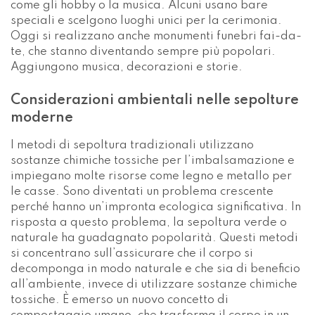
impiegano molte risorse come legno e metallo per
le casse. Sono diventati un problema crescente
perché hanno un’impronta ecologica significativa. In
risposta a questo problema, la sepoltura verde o
naturale ha guadagnato popolarità. Questi metodi
si concentrano sull’assicurare che il corpo si
decomponga in modo naturale e che sia di beneficio
all’ambiente, invece di utilizzare sostanze chimiche
tossiche. È emerso un nuovo concetto di
compostaggio umano, che trasforma il corpo in un
terreno ricco di sostanze nutritive. Si tratta di
un’opzione sostenibile che non solo evita i danni
all’ambiente, ma contribuisce anche positivamente
al ripristino ecologico.
Innovazioni tecnologiche nei servizi
funebri
Il progresso della tecnologia sta trasformando
anche le pratiche di lutto e commemorazione. Le