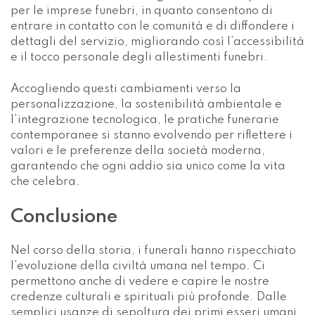
garantendo che ogni addio sia unico come la vita
che celebra.
Conclusione
Nel corso della storia, i funerali hanno rispecchiato
l’evoluzione della civiltà umana nel tempo. Ci
permettono anche di vedere e capire le nostre
credenze culturali e spirituali più profonde. Dalle
semplici usanze di sepoltura dei primi esseri umani
ai rituali eco-consapevoli di oggi, i funerali
esprimono i nostri sforzi comuni per onorare i
defunti, elaborare il lutto ed esprimere le nostre
speranze per una vita ultraterrena o una continuità
spirituale. L’esplorazione delle tradizioni funebri
praticate in tutte le epoche e in tutte le regioni
evidenzia il desiderio universale di dire addio ai
nostri cari in un modo che rifletta l’identità
individuale e i valori collettivi.