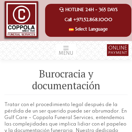
Saltar
al
HOTLINE 24H - 365 DAYS
contenido
+971.52.868.1000
Call
Select Language
ONLINE
PAYMENT
MENU
Burocracia y
documentación
Tratar con el procedimiento legal después de la
pérdida de un ser querido puede ser abrumador. En
Gulf Care – Coppola Funeral Services, entendemos
las complejidades que implica lidiar con el papeleo
y la documentación funeraria. Nuestro dedicado