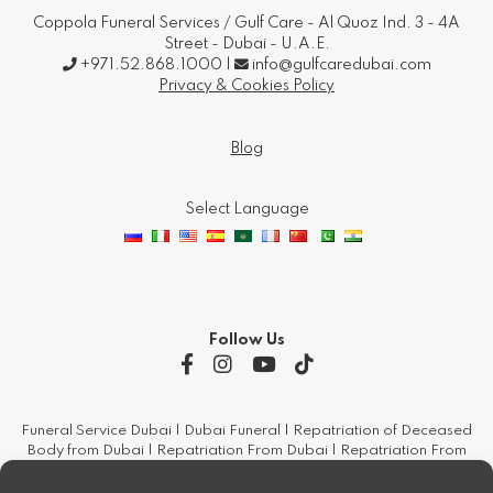
Coppola Funeral Services / Gulf Care - Al Quoz Ind. 3 - 4A
Street - Dubai - U.A.E.
+971.52.868.1000 |
info@gulfcaredubai.com
Privacy & Cookies Policy
Blog
Select Language
Follow Us
Funeral Service Dubai | Dubai Funeral | Repatriation of Deceased
Body from Dubai | Repatriation From Dubai | Repatriation From
Uae | Repatriation Human Remains | Burial And Cremation |
Funeral Services | Funeral Services Dubai | Funeral Services From