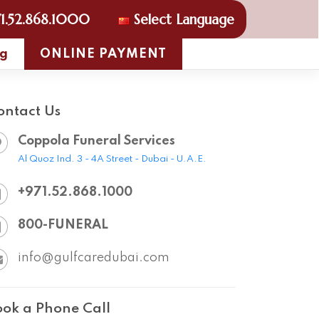
1.52.868.1000
Select Language
og
ONLINE PAYMENT
ontact Us
Coppola Funeral Services
Al Quoz Ind. 3 - 4A Street - Dubai - U.A.E.
+971.52.868.1000
800-FUNERAL
info@gulfcaredubai.com
ook a Phone Call