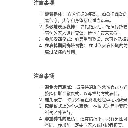
注意事项
穿着得体：
穿着低调的服装，如象征谦逊的
着保守，头部和身体都应适当遮盖。
恭敬地表示哀悼：
葬礼结束后，按照传统要
哀伤的家人进行交谈，给他们带来安慰。
参加安葬仪式：
如果受到邀请，您可以选择
在哀悼期间携带食物：
在 40 天哀悼期
度过悲痛的时刻。
注意事项
避免大声哀悼：
请保持温和的悲伤表达方式
按照伊斯兰教仪式，以尊重的方式哀悼。
避免录音：
切记不要在葬礼过程中拍照或录
限制仪式上的个人互动：
在仪式过程中要限
祈祷区外进行。
尊重葬礼的隐私：
通常情况下，只有男性可
不同。参加前一定要向家人或组织者核实。