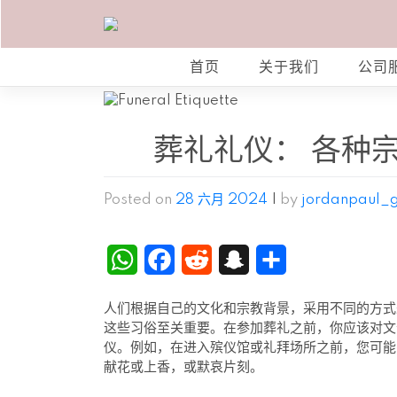
Skip
to
content
首页
关于我们
公司
葬礼礼仪： 各种宗教
Posted on
28 六月 2024
|
by
jordanpaul_g
WhatsApp
Facebook
Reddit
Snapchat
分
享
人们根据自己的文化和宗教背景，采用不同的方式
这些习俗至关重要。在参加葬礼之前，你应该对文
仪。例如，在进入殡仪馆或礼拜场所之前，您可能
献花或上香，或默哀片刻。