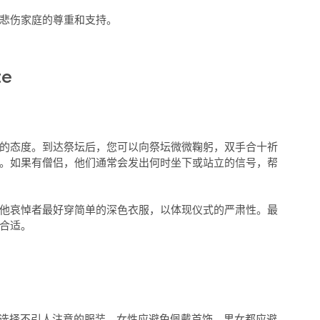
悲伤家庭的尊重和支持。
的态度。到达祭坛后，您可以向祭坛微微鞠躬，双手合十祈
。如果有僧侣，他们通常会发出何时坐下或站立的信号，帮
他哀悼者最好穿简单的深色衣服，以体现仪式的严肃性。最
合适。
选择不引人注意的服装。女性应避免佩戴首饰。男女都应避