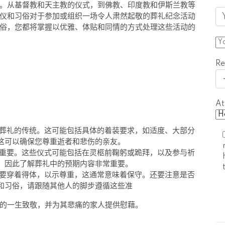
。从基督教和天主教的仪式，到佛教、印度教和伊斯兰教等
仪和习俗对于参加或组织一场令人肃然起敬的葬礼纪念活动
俗，您都将掌握以优雅、体贴和同情的方式处理这些活动的
Re
At
葬礼的传统。这可能包括具体的着装要求，如适度、大部分
这可以确保您尊重逝者和悲伤的亲友。
重要。这些仪式可能包括在灵柩前鞠躬或跪拜，以及参与祈
，因此了解葬礼中的预期内容非常重要。
要穿着得体，以示尊重，这通常意味着保守。还要注意是否
和习俗，请跟随其他人的脚步遵循这些准
的一生致敬，并为其悲痛的家人提供慰藉。