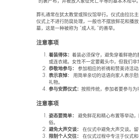
“的裹尸布，并被放入象征死亡平等的基本木棺中
葬礼通常在犹太教堂或殡仪馆举行。仪式由拉比主
仪式上不进行防腐处理，一般也不摆放鲜花和播放
墓，这是一种被称为 “成人礼 “的善举。
注意事项
着装得体：
着装必须保守，避免穿着鲜艳的
或连衣裙。女性不一定要戴头巾，但我们非
恭敬地参与：
参加相应的祈祷和赞美诗活动
表示哀悼
： 用简单亲切的话语向家人表示
礼物。
参与安葬仪式：
按照传统，参加者要参与为
注意事项
姿态要简单：
避免鲜花和精心布置等举动，
俗。
避免大声交谈：
在仪式中避免大声交谈。留
限制个人交往：
在仪式过程中专注于仪式和