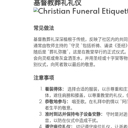
基督教葬礼礼仪
常见做法
基督教葬礼深深植根于传统，反映了社区内的共同
通常由牧师主持的 “守灵 “包括祈祷、诵读《圣
随后是 “葬礼弥撒”，这是在教堂举行的正式仪
会向灵柩或骨灰盒洒圣水，并用圣经或十字架等物
别仪式，向死者致以最后的敬意。
注意事项
着装得体：
选择合适的服装，以示尊重和庄
体，遮住肩膀和膝盖，以尊重教堂的礼仪，
恭敬地参与：
唱圣歌。在礼拜中酌情以 “阿
者生平的敬意。
准时到达并保持电子设备安静：
守时是对逝
音，以防在仪式中造成干扰。
遵守座位礼仪：
切记遵守座位礼仪，让逝者