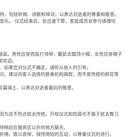
。
持，包括祈祷、诗歌和悼词，以表达对逝者的尊重和敬意。
音乐。 仪式结束后，会迅速下葬，家庭成员会参与填埋坟
服装。男性应穿西装打领带，戴犹太圆顶小帽，女性应穿裙子
常欢迎。
。如果您对仪式不确定，请听从他人的引导。
慰问。建议向家人选择的慈善机构捐款，而不是传统的鲜花等
坟墓填土，以表达对逝者最后的敬意。
因为这不符合犹太传统。开棺仪式和防腐也不属于犹太教习
待稍后在服务区以外的地方聊天。
祈祷。致以哀悼，保持简短的互动，以尊重仪式的进行。