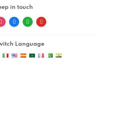
eep in touch
nstagram
facebook
whatsapp
youtube
witch Language