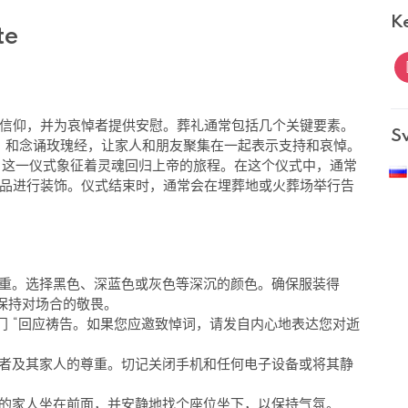
K
i
信仰，并为哀悼者提供安慰。葬礼通常包括几个关键要素。
S
经》和念诵玫瑰经，让家人和朋友聚集在一起表示支持和哀悼。
式。这一仪式象征着灵魂回归上帝的旅程。在这个仪式中，通常
品进行装饰。仪式结束时，通常会在埋葬地或火葬场举行告
重。选择黑色、深蓝色或灰色等深沉的颜色。确保服装得
保持对场合的敬畏。
门 “回应祷告。如果您应邀致悼词，请发自内心地表达您对逝
者及其家人的尊重。切记关闭手机和任何电子设备或将其静
的家人坐在前面，并安静地找个座位坐下，以保持气氛。