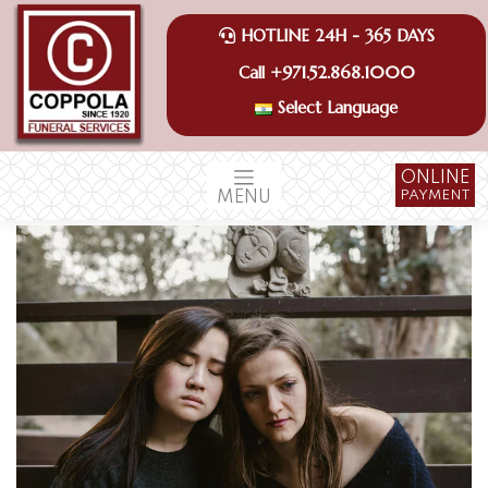
Skip
to
HOTLINE 24H - 365 DAYS
content
+971.52.868.1000
Call
Select Language
ONLINE
PAYMENT
MENU