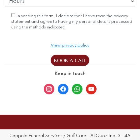
Keep in touch
instagram
facebook
whatsapp
youtube
Coppola Funeral Services / Gulf Care - Al Quoz Ind. 3 - 4A
Street - Dubai - U.A.E.
+971.52.868.1000 |
info@gulfcaredubai.com
Privacy & Cookies Policy
Blog
Select Language