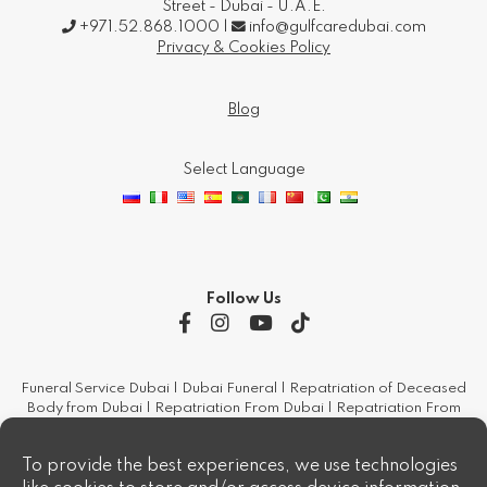
Follow Us
Funeral Service Dubai | Dubai Funeral | Repatriation of Deceased
Body from Dubai | Repatriation From Dubai | Repatriation From
Uae | Repatriation Human Remains | Burial And Cremation |
Funeral Services | Funeral Services Dubai | Funeral Services From
Uae | Burial In Dubai | Burial In Uae | Cremation In Dubai |
Cremation In Uae | Coffin Dubai | Coffin Uae | Urns In Dubai | Urns
In Uae | Paper Work & Documentation For Repatriation | Funeral
Consultancy Services Worldwide | Embalming And Dressing The
Body | Embalming In Dubai | Embalming In Uae | Booking Church
Florist | Air Ambulance In Uae | Air Ambulance In Dubai
Crematorium Dubai - Crematorium Jebel Ali - Hindu Crematorium -
Hindu Cremation - Cremation Jebel Ali - Crematorium Uae -
Procedures For Cremation In Dubai - Procedures For Cremation In
Uae - Procedures For Repatriation In Uae - Procedures For
Repatriation In Dubai - Procedures For Repatriation From Middle
East - Funerals In Dubai - Cremation in Dubai
To provide the best experiences, we use technologies