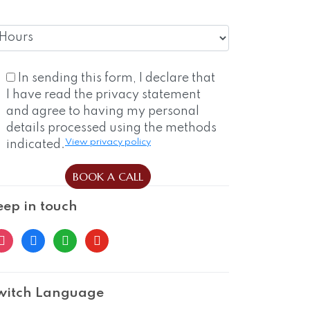
In sending this form, I declare that
I have read the privacy statement
and agree to having my personal
details processed using the methods
View privacy policy
indicated.
eep in touch
nstagram
facebook
whatsapp
youtube
witch Language