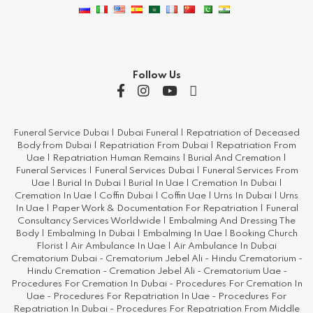
Follow Us
Funeral Service Dubai | Dubai Funeral | Repatriation of Deceased
Body from Dubai | Repatriation From Dubai | Repatriation From
Uae | Repatriation Human Remains | Burial And Cremation |
Funeral Services | Funeral Services Dubai | Funeral Services From
Uae | Burial In Dubai | Burial In Uae | Cremation In Dubai |
Cremation In Uae | Coffin Dubai | Coffin Uae | Urns In Dubai | Urns
In Uae | Paper Work & Documentation For Repatriation | Funeral
Consultancy Services Worldwide | Embalming And Dressing The
Body | Embalming In Dubai | Embalming In Uae | Booking Church
Florist | Air Ambulance In Uae | Air Ambulance In Dubai
Crematorium Dubai - Crematorium Jebel Ali - Hindu Crematorium -
Hindu Cremation - Cremation Jebel Ali - Crematorium Uae -
Procedures For Cremation In Dubai - Procedures For Cremation In
Uae - Procedures For Repatriation In Uae - Procedures For
Repatriation In Dubai - Procedures For Repatriation From Middle