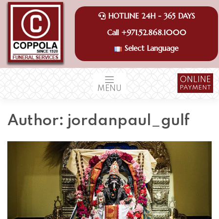
Skip
to
HOTLINE 24H - 365 DAYS
content
+971.52.868.1000
Call
Select Language
ONLINE
PAYMENT
MENU
Author:
jordanpaul_gulf